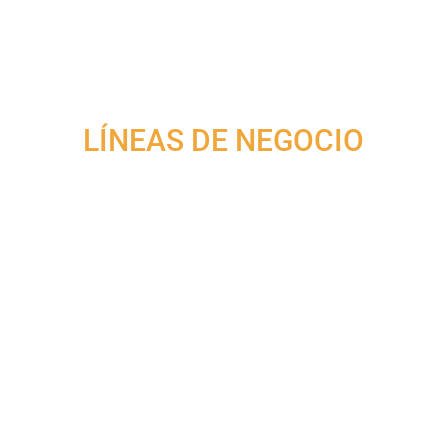
través de la selección del mejor equipo
humano que recolecta y analiza información
con el uso de tecnologías de última
generación para una óptima reacción.
LÍNEAS DE NEGOCIO