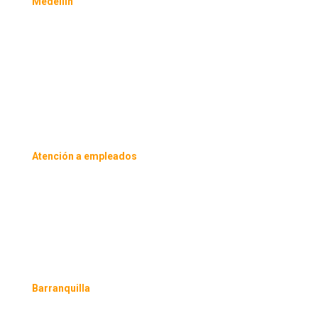
Medellín
Carrera 43b # 16 – 41
Edificio Staff Oficina 1107
Tel.
310 861 25 64
Atención a empleados
Cel. 3204760988 – 3160271203
Barranquilla
Calle 77 B No. 57-141 Oficina 909