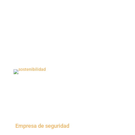
Ver el mapa
Empresa de seguridad
privada enfocada en
hacer de Colombia un país más seguro a