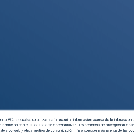
Edificio Staff Oficina
1107
Cali
Tel.
310 861 25 64
Avenida 6AN # 20-2
Edificio Los Toldos
Tel. (602) 3974738
Atención a empleados
Cel.
3102839438
Cel. 3204760988 –
3160271203

Ventas
Cel. 3108612564 –
3138774054
opyright © 2022 by Siete24.com. Reservados todos los derech
 tu PC, las cuales se utilizan para recopilar información acerca de tu interacción 
nformación con el fin de mejorar y personalizar tu experiencia de navegación y par
este sitio web y otros medios de comunicación. Para conocer más acerca de las cook