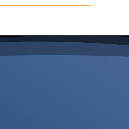

USA
41
888 Byscaine Blvd, suite
505
 Las
Miami, Fl 33132
Bucaramanga