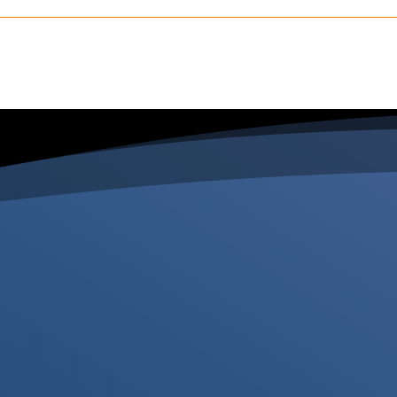

Bogotá
Barranquilla
Calle 108 # 8 – 45
Calle 77 B No. 57-1
Tel. (601) 744 77 24
Oficina 909
Centro Empresarial
Medellín
Aaméricas
Carrera 43b # 16 – 41
Cel.
3183306445