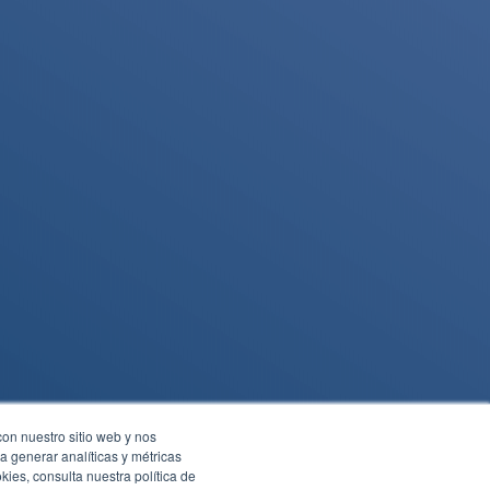
Centro Comercial
Cabecera calle 51 # 35-28
9
interior 100 oficina 306
Cel.
3187583119
os
con nuestro sitio web y nos
a generar analíticas y métricas
ies, consulta nuestra política de