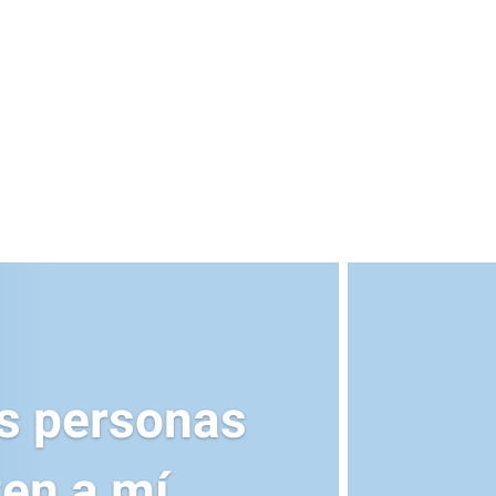
as personas
en a mí.