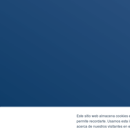
Empresa de seguridad
electronica
Seguridad electronica

para empresas
Empresas de monitoreo
de alarmas
Sistemas de seguridad
electrónica
Sistemas electrónicos de
seguridad
C
Este sitio web almacena cookies en
permite recordarte. Usamos esta i
acerca de nuestros visitantes en 